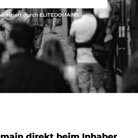
erifiziert durch ELITEDOMAINS
omain direkt beim Inhaber