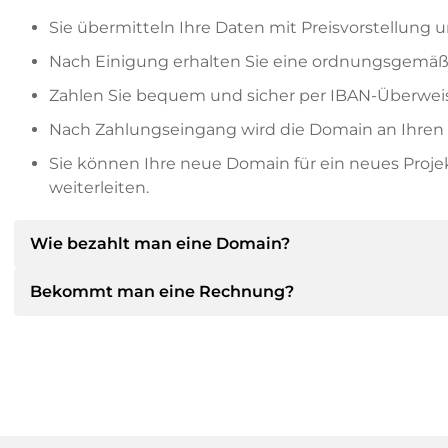
Sie übermitteln Ihre Daten mit Preisvorstellung u
Nach Einigung erhalten Sie eine ordnungsgemäß
Zahlen Sie bequem und sicher per IBAN-Überweis
Nach Zahlungseingang wird die Domain an Ihren P
Sie können Ihre neue Domain für ein neues Proj
weiterleiten.
Wie bezahlt man eine Domain?
Bekommt man eine Rechnung?
Nach einer Einigung wird der Inhaber Ihnen die Deta
dann die SEPA Bankdetails mitteilen und auf Wun
anbieten.
Ja, der Verkäufer wird Ihnen eine ordnungsgemäße
bekommen Sie auf Wunsch auch einen zusätzlichen 
Bitte geben Sie bei der Überweisung immer den