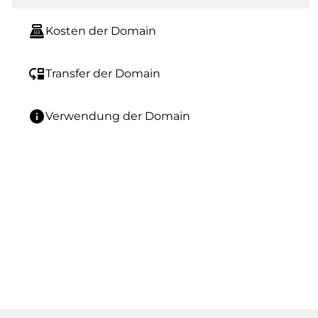
point_of_sale
Kosten der Domain
move_down
Transfer der Domain
info
Verwendung der Domain