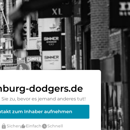
burg-dodgers.de
Sie zu, bevor es jemand anderes tut!
takt zum Inhaber aufnehmen
lock
thumb_up_alt
watch_later
Sicher
Einfach
Schnell