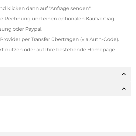
nd klicken dann auf "Anfrage senden".
e Rechnung und einen optionalen Kaufvertrag.
ung oder Paypal.
rovider per Transfer übertragen (via Auth-Code).
ekt nutzen oder auf Ihre bestehende Homepage
expand_less
expand_less
ils der Zahlung mitteilen. Der Inhaber wird Ihnen
sch auch Paypal oder weitere Zahlungsmethoden
 Rechnung senden. Bei größeren Kaufpreisen
Kaufvertrag.
 Domainnamen und die Rechnungsnummer an.