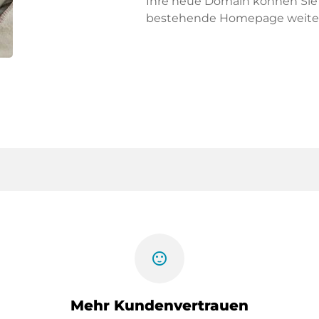
Ihre neue Domain können Sie f
bestehende Homepage weiter
sentiment_satisfied
Mehr Kundenvertrauen